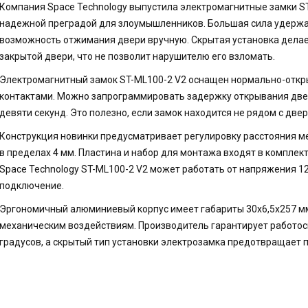
Компания Space Technology выпустила электромагнитные замки ST
надежной преградой для злоумышленников. Большая сила удержа
возможность отжимания двери вручную. Скрытая установка дела
закрытой двери, что не позволит нарушителю его взломать.
Электромагнитный замок ST-ML100-2 V2 оснащен нормально-отк
контактами. Можно запрограммировать задержку открывания двери
девяти секунд. Это полезно, если замок находится не рядом с двер
Конструкция новинки предусматривает регулировку расстояния 
в пределах 4 мм. Пластина и набор для монтажа входят в комплек
Space Technology ST-ML100-2 V2 может работать от напряжения 12 
подключение.
Эргономичный алюминиевый корпус имеет габариты 30х6,5х257 мм.
механическим воздействиям. Производитель гарантирует работосп
градусов, а скрытый тип установки электрозамка предотвращает 