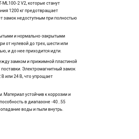
-ML100-2 V2, которые станут
ния 1200 кг предотвращает
ет замок недоступным при полностью
рытыми и нормально-закрытыми
 от нулевой до трех, шести или
ью, и до нее приходится идти.
между замком и прижимной пластиной
т поставки. Электромагнитный замок
В или 24 В, что упрощает
 Материал устойчив к коррозии и
особность в диапазоне -40...55
попадание воды и пыли внутрь.