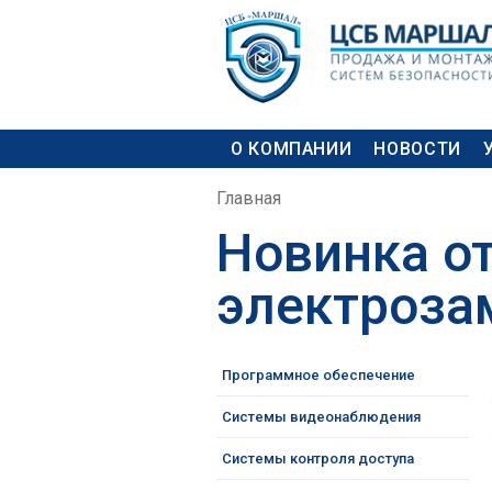
Skip to
Skip to
main
navigation
content
MAIN MENU
О КОМПАНИИ
НОВОСТИ
YOU ARE HERE
Главная
Новинка от
электроза
Программное обеспечение
Системы видеонаблюдения
Системы контроля доступа