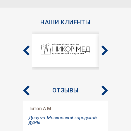
НАШИ КЛИЕНТЫ
ОТЗЫВЫ
Титов А.М.
В.Г. Ло
Депутат Московской городской
Замести
думы
директо
Пневма