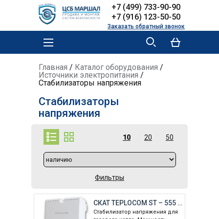
Skip to
Skip to
+7 (499) 733-90-90
main
navigation
+7 (916) 123-50-50
content
Заказать обратный звонок
MAIN MENU
YOU ARE HERE
Главная
/
Каталог оборудования
/
Источники электропитания
/
Стабилизаторы напряжения
Стабилизаторы
напряжения
10
20
50
Фильтры
СКАТ TEPLOCOM ST – 555 (555)
Стабилизатор напряжения для