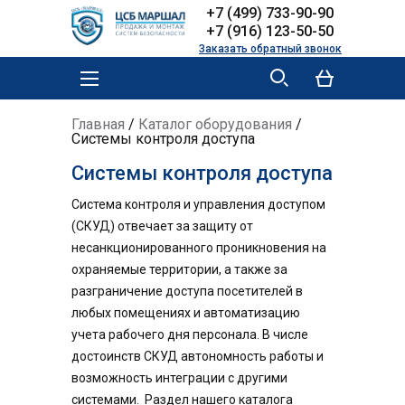
Skip to
Skip to
+7 (499) 733-90-90
main
navigation
+7 (916) 123-50-50
content
Заказать обратный звонок
MAIN MENU
YOU ARE HERE
Главная
/
Каталог оборудования
/
Системы контроля доступа
Системы контроля доступа
Система контроля и управления доступом
(СКУД) отвечает за защиту от
несанкционированного проникновения на
охраняемые территории, а также за
разграничение доступа посетителей в
любых помещениях и автоматизацию
учета рабочего дня персонала. В числе
достоинств СКУД автономность работы и
возможность интеграции с другими
системами. Раздел нашего каталога