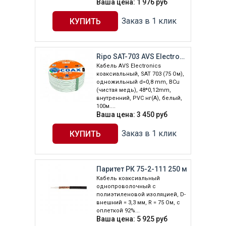
Ваша цена:
1 976
руб
Заказ в 1 клик
Ripo SAT-703 AVS Electronics(100m)
Кабель AVS Electronics
коаксиальный, SAT 703 (75 Ом),
одножильный d=0,8 mm, BCu
(чистая медь), 48*0,12mm,
внутренний, PVC нг(A), белый,
100м....
Ваша цена:
3 450
руб
Заказ в 1 клик
Паритет РК 75-2-111 250 м
Кабель коаксиальный
однопроволочный с
полиэтиленовой изоляцией, D-
внешний = 3,3 мм, R = 75 Ом, с
оплеткой 92%...
Ваша цена:
5 925
руб