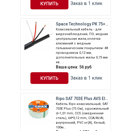
Заказ в 1 клик
Space Technology РК 75+2х0,75 (48) PE ВНЕШНИЙ (черный, 200м)
Коаксиальный кабель - для
видеонаблюдения, ПЭ, медная
центральная жила,оплетка-
алюминий с медным
гальваническим покрытием- 48
проводников 0,12 мм,
дополнительные жилы 0,75 мм
кв. ...
Ваша цена:
56
руб
Заказ в 1 клик
Ripo SAT 703E Plus AVS Electronics(100m)
Кабель Ripo коаксиальный, SAT
703E Plus (75 Ом), одножильный
d=1,01 mm, CCS (омедненная
сталь), 64*0,12 mm, CCA/AI/AI,
внутренний, PVC нг(A), белый,
100м...