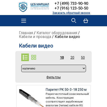
Skip to
Skip to
+7 (499) 733-90-90
main
navigation
+7 (916) 123-50-50
content
Заказать обратный звонок
MAIN MENU
YOU ARE HERE
Главная
/
Каталог оборудования
/
Кабели и провода
/
Кабели видео
Кабели видео
10
20
50
Фильтры
Паритет РК 50-3-18 250 м
Радиочастотный коаксиальный
кабель. Конструкция
соответствует зарубежным
аналогам (типам) кабеля RG