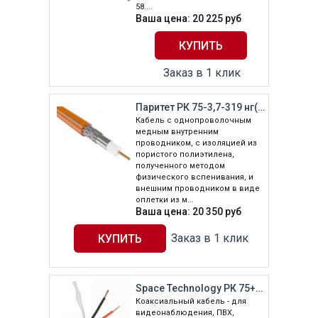
58....
Ваша цена:
20 225
руб
Заказ в 1 клик
Паритет РК 75-3,7-319 нг(А)-HF 250 м
Кабель с однопроволочным
медным внутренним
проводником, с изоляцией из
пористого полиэтилена,
полученного методом
физического вспенивания, и
внешним проводником в виде
оплетки из м...
Ваша цена:
20 350
руб
Заказ в 1 клик
Space Technology РК 75+2х0,5 (48) PVC ВНУТРЕННИЙ (белый, 200м)
Коаксиальный кабель - для
видеонаблюдения, ПВХ,