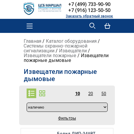
Skip to
Skip to
+7 (499) 733-90-90
main
navigation
+7 (916) 123-50-50
content
Заказать обратный звонок
MAIN MENU
YOU ARE HERE
Главная
/
Каталог оборудования
/
Системы охранно-пожарной
сигнализации
/
Извещатели
/
Извещатели пожарные
/
Извещатели
пожарные дымовые
Извещатели пожарные
дымовые
10
20
50
Фильтры
Болид ДИП-34АВТ