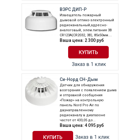
ВЭРС ДИП-Р
Извещатель пожарный
дымовой оптико-электронный
радиоканальный,адресно-
аналоговый, элем.питания 3В
CR123A(CR2032, 3В), 85х50мм....
Ваша цена:
2 300
руб
Заказ в 1 клик
Си-Норд СН-Дым
Датчик для обнаружения
возгорания с появлением дыма
и отправкой сообщения
«Пожар» на контрольную
панель Nord Pro Air по
двунаправленному
радиоканалу в диапазоне
частот от 433,05 до...
Ваша цена:
4 095
руб
Заказ в 1 клик