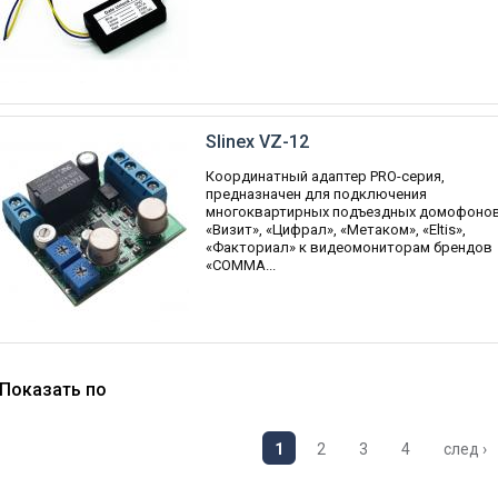
Slinex VZ-12
Координатный адаптер PRO-серия,
предназначен для подключения
многоквартирных подъездных домофоно
«Визит», «Цифрал», «Метаком», «Eltis»,
«Факториал» к видеомониторам брендов
«COMMA...
Показать по
1
2
3
4
след ›