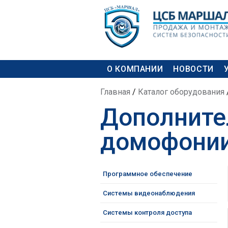
Skip to
Skip to
main
navigation
content
MAIN MENU
О КОМПАНИИ
НОВОСТИ
YOU ARE HERE
Главная
/
Каталог оборудования
Дополните
домофони
Программное обеспечение
Системы видеонаблюдения
Системы контроля доступа