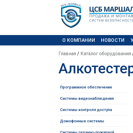
Skip to
Skip to
main
navigation
content
MAIN MENU
О КОМПАНИИ
НОВОСТИ
YOU ARE HERE
Главная
/
Каталог оборудования
Алкотесте
Программное обеспечение
Системы видеонаблюдения
Системы контроля доступа
Домофонные системы
Системы охранно-пожарной